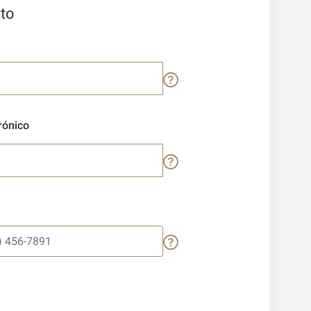
to
rónico