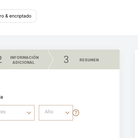
ro & encriptado
2
3
INFORMACIÓN
RESUMEN
ADICIONAL
ta
es
Año