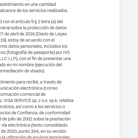
sistimiento en una cantidad
 alcance de los servicios realizados.
on el artículo 9 § 2 letra (a) del
eral sobre la protección de datos
7 de abril de 2016 (Diario de Leyes
119), estoy de acuerdo con el
mis datos personales, incluidos los
os (fotografía de pasaporte) por IVS
. (LLC LLP), con el fin de presentar una
sado en mi nombre (ejecución del
ermediación de visado).
miento para recibir, a través de
nicación electrónica (correo
nformación comercial de
ISA SERVICE sp. z o.o. sp.k. relativa
rvicios, así como a los servicios o
Socios de Confianza, de conformidad
8 de julio de 2002 sobre la prestación
r vía electrónica (texto consolidado:
 de 2020, punto 344, en su versión
a la utilización de equipos terminales