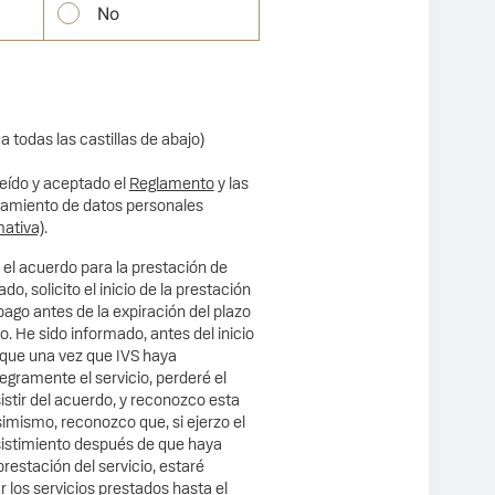
No
todas las castillas de abajo)
eído y aceptado el
Reglamento
y las
tamiento de datos personales
mativa)
.
 el acuerdo para la prestación de
ado, solicito el inicio de la prestación
 pago antes de la expiración del plazo
o. He sido informado, antes del inicio
e que una vez que IVS haya
gramente el servicio, perderé el
stir del acuerdo, y reconozco esta
imismo, reconozco que, si ejerzo el
istimiento después de que haya
estación del servicio, estaré
r los servicios prestados hasta el