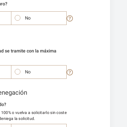
uro?
No
ud se tramite con la máxima
No
denegación
do?
100% o vuelva a solicitarlo sin coste
deniega la solicitud.