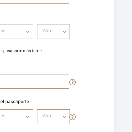
es
Año
del pasaporte más tarde
e
el passaporte
es
Año