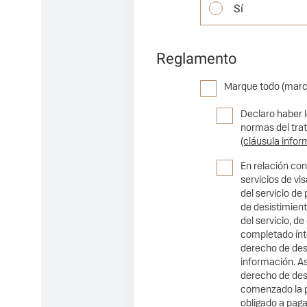
Sí
Reglamento
Marque todo (marca 
Declaro haber l
normas del tra
(cláusula infor
En relación con
servicios de vis
del servicio de
de desistimient
del servicio, d
completado ínte
derecho de desi
información. As
derecho de des
comenzado la pr
obligado a paga