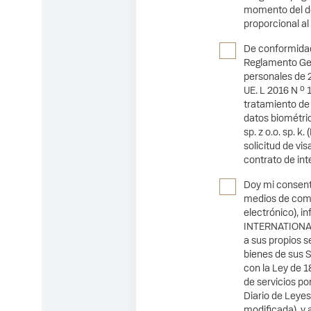
momento del de
proporcional al
De conformidad c
Reglamento Gen
personales de 2
UE. L 2016 N º 
tratamiento de 
datos biométric
sp. z o.o. sp. k
solicitud de vi
contrato de int
Doy mi consenti
medios de comu
electrónico), i
INTERNATIONAL V
a sus propios se
bienes de sus 
con la Ley de 1
de servicios po
Diario de Leyes
modificada), y 