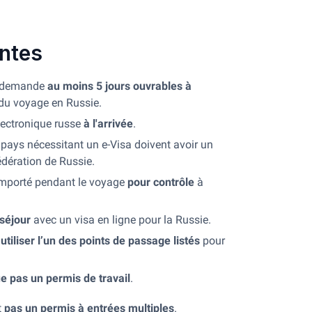
antes
ur demande
au moins 5 jours ouvrables à
 du voyage en Russie.
lectronique russe
à l'arrivée
.
 pays nécessitant un e-Visa doivent avoir un
édération de Russie.
mporté pendant le voyage
pour contrôle
à
séjour
avec un visa en ligne pour la Russie.
t
utiliser l’un des points de passage listés
pour
ue pas un permis de travail
.
t
pas un permis à entrées multiples
.