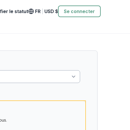
fier le statut
FR
|
USD
$
Se connecter
ous.