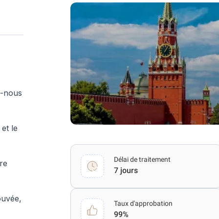
z-nous
et le
Délai de traitement
tre
7 jours
ouvée,
Taux d'approbation
99%