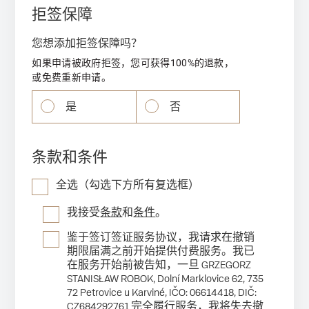
拒签保障
您想添加拒签保障吗？
如果申请被政府拒签，您可获得100%的退款，
或免费重新申请。
是
否
条款和条件
全选（勾选下方所有复选框）
我接受
条款
和
条件
。
鉴于签订签证服务协议，我请求在撤销
期限届满之前开始提供付费服务。我已
在服务开始前被告知，一旦 GRZEGORZ
STANISŁAW ROBOK, Dolní Marklovice 62, 735
72 Petrovice u Karviné, IČO: 06614418, DIČ:
CZ684292761 完全履行服务，我将失去撤