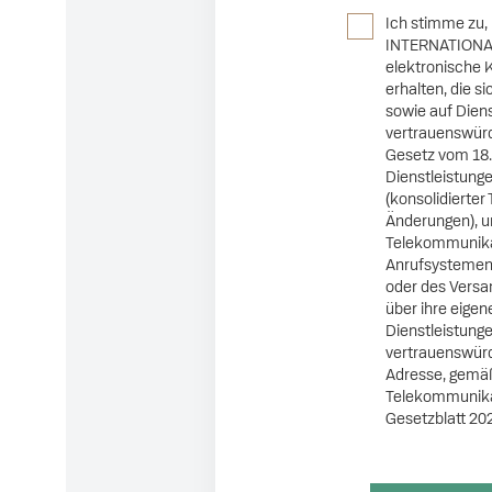
Ich stimme zu,
INTERNATIONAL 
elektronische 
erhalten, die s
sowie auf Diens
vertrauenswür
Gesetz vom 18. 
Dienstleistung
(konsolidierter
Änderungen), u
Telekommunika
Anrufsystemen
oder des Versa
über ihre eigen
Dienstleistunge
vertrauenswürd
Adresse, gemäß
Telekommunikat
Gesetzblatt 202