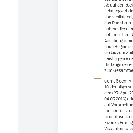
Ablauf der Rück
Leistungserbrin
nach vollständi
das Recht zum R
nehme diese Inf
nehme ich zur K
Ausübung meine
nach Beginn sei
die bis zum Zei
Leistungen eine
Umfangs der er
zum Gesamtbetr
Gemäß dem Art.
10. der allgem
dem 27. April 
04.05.2016) er
auf Verarbeitun
meiner persönl
biometrischen D
zwecks Erbring
Visaunterstütz