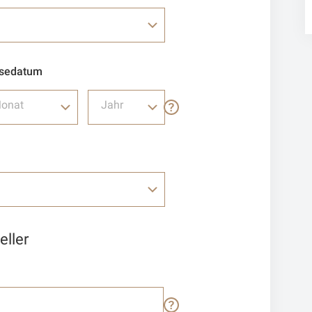
isedatum
onat
Jahr
ller