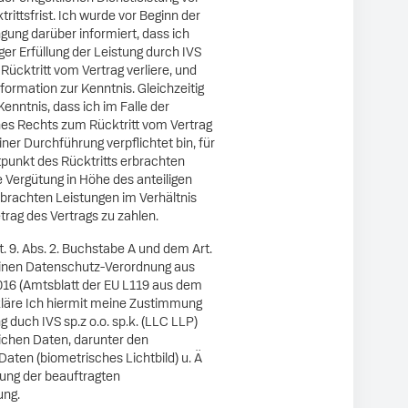
trittsfrist. Ich wurde vor Beginn der
gung darüber informiert, dass ich
ger Erfüllung der Leistung durch IVS
ücktritt vom Vertrag verliere, und
ormation zur Kenntnis. Gleichzeitig
enntnis, dass ich im Falle der
s Rechts zum Rücktritt vom Vertrag
ner Durchführung verpflichtet bin, für
tpunkt des Rücktritts erbrachten
 Vergütung in Höhe des anteiligen
brachten Leistungen im Verhältnis
ag des Vertrags zu zahlen.
 9. Abs. 2. Buchstabe A und dem Art.
einen Datenschutz-Verordnung aus
2016 (Amtsblatt der EU L119 aus dem
kläre Ich hiermit meine Zustimmung
g duch IVS sp.z o.o. sp.k. (LLC LLP)
ichen Daten, darunter den
aten (biometrisches Lichtbild) u. Ä
ung der beauftragten
ung.