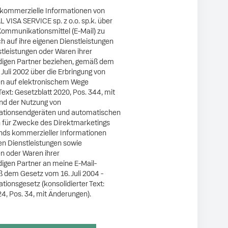
 kommerzielle Informationen von
VISA SERVICE sp. z o.o. sp.k. über
Kommunikationsmittel (E-Mail) zu
ich auf ihre eigenen Dienstleistungen
tleistungen oder Waren ihrer
digen Partner beziehen, gemäß dem
Juli 2002 über die Erbringung von
en auf elektronischem Wege
 Text: Gesetzblatt 2020, Pos. 344, mit
nd der Nutzung von
tionsendgeräten und automatischen
 für Zwecke des Direktmarketings
nds kommerzieller Informationen
en Dienstleistungen sowie
n oder Waren ihrer
igen Partner an meine E-Mail-
 dem Gesetz vom 16. Juli 2004 -
ionsgesetz (konsolidierter Text:
4, Pos. 34, mit Änderungen).