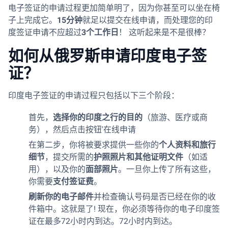
电子签证的申请过程更加简单明了，因为你甚至可以坐在椅
子上完成它。
15分钟
就足以提交在线申请，而处理您的印
度签证申请不应超过
3个工作日
！ 这听起来是不是很棒？
如何从俄罗斯申请印度电子签
证？
印度电子签证的申请过程只包括以下三个阶段：
首先，
选择你的印度之行的目的
（旅游、医疗或商
务），然后点击按钮'在线申请
在第二步，你将被要求提供一些你的
个人资料和旅行
细节
，提交所需的
护照照片和其他证明文件
（如适
用），以及你的
面部照片
。一旦你上传了所有这些，
你需要
支付签证费
。
刷新你的电子邮件
并检查确认号码是否已经在你的收
件箱中。这就是了! 现在，你必须等待你的电子印度签
证在最多72小时内到达。72小时内到达。