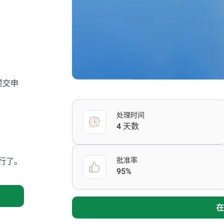
府提交申
处理时间
4 天数
行了。
批准率
95%
在