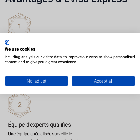
Procédure de demande facile
We use cookies
Obtenez votre visa en ligne pour
Including analysis our visitor data, to improve our website, show personalised
content and to give you a great experience.
l'Ukraine en trois étapes faciles. Vous
pouvez accomplir les formalités
rapidement et facilement.
No, adjust
Accept all
Équipe d'experts qualifiés
Une équipe spécialisée surveille le