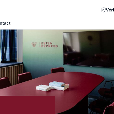
Véri
ntact