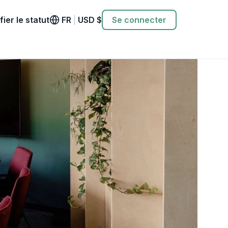
fier le statut
FR
|
USD
$
Se connecter