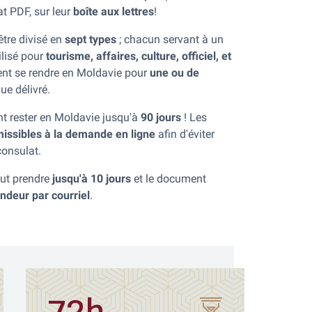
at PDF, sur leur
boîte aux lettres
!
être divisé en
sept types
; chacun servant à un
tilisé pour
tourisme, affaires, culture, officiel, et
vent se rendre en Moldavie pour
une ou de
ue délivré.
t rester en Moldavie jusqu'à
90 jours
! Les
issibles à la demande en ligne
afin d'éviter
consulat.
eut prendre
jusqu'à 10 jours
et le document
deur par courriel
.