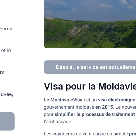
z-nous
et le
Désolé, le service est actuelleme
tre
Visa pour la Moldavi
ouvée,
Le Moldova eVisa
est un
visa électronique
gouvernement moldave
en 2015
. Le nouve
pour
simplifier le processus de traitement
l'ambassade.
Les voyageurs doivent suivre un simple
pr