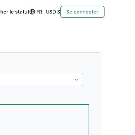
fier le statut
FR
|
USD
$
Se connecter