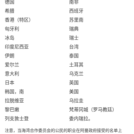
德国
南非
希腊
西班牙
香港（特区）
苏里南
匈牙利
瑞典
冰岛
瑞士
印度尼西亚
台湾
伊朗
泰国
爱尔兰
土耳其
意大利
乌克兰
日本
英国
韩国，南
美国
拉脱维亚
乌拉圭
黎巴嫩
梵蒂冈城（罗马教廷）
列支敦士登
委内瑞拉。
注意，当海湾合作委员会的公民的职业在阿曼政府接受的名单上