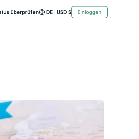
atus überprüfen
DE
|
USD
$
Einloggen