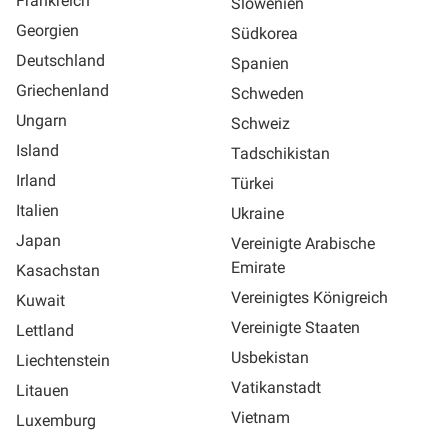
Frankreich
Slowenien
Georgien
Südkorea
Deutschland
Spanien
Griechenland
Schweden
Ungarn
Schweiz
Island
Tadschikistan
Irland
Türkei
Italien
Ukraine
Japan
Vereinigte Arabische
Emirate
Kasachstan
Vereinigtes Königreich
Kuwait
Vereinigte Staaten
Lettland
Usbekistan
Liechtenstein
Vatikanstadt
Litauen
Vietnam
Luxemburg