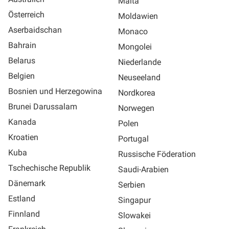
Malta
Österreich
Moldawien
Aserbaidschan
Monaco
Bahrain
Mongolei
Belarus
Niederlande
Belgien
Neuseeland
Bosnien und Herzegowina
Nordkorea
Brunei Darussalam
Norwegen
Kanada
Polen
Kroatien
Portugal
Kuba
Russische Föderation
Tschechische Republik
Saudi-Arabien
Dänemark
Serbien
Estland
Singapur
Finnland
Slowakei