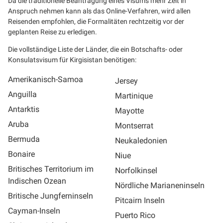
Da die traditionelle Beantragung eines Visums mehr Zeit in
Anspruch nehmen kann als das Online-Verfahren, wird allen
Reisenden empfohlen, die Formalitäten rechtzeitig vor der
geplanten Reise zu erledigen.
Die vollständige Liste der Länder, die ein Botschafts- oder
Konsulatsvisum für Kirgisistan benötigen:
Amerikanisch-Samoa
Jersey
Anguilla
Martinique
Antarktis
Mayotte
Aruba
Montserrat
Bermuda
Neukaledonien
Bonaire
Niue
Britisches Territorium im
Norfolkinsel
Indischen Ozean
Nördliche Marianeninseln
Britische Jungferninseln
Pitcairn Inseln
Cayman-Inseln
Puerto Rico