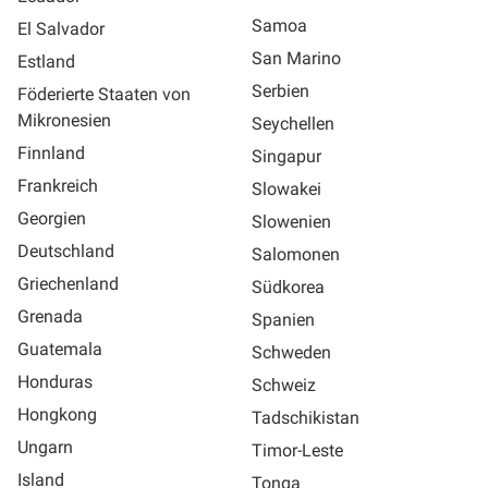
Samoa
El Salvador
San Marino
Estland
Serbien
Föderierte Staaten von
Mikronesien
Seychellen
Finnland
Singapur
Frankreich
Slowakei
Georgien
Slowenien
Deutschland
Salomonen
Griechenland
Südkorea
Grenada
Spanien
Guatemala
Schweden
Honduras
Schweiz
Hongkong
Tadschikistan
Ungarn
Timor-Leste
Island
Tonga