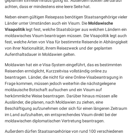
geplanten Einreise hinaus gültig ist. Außerdem sollten Sie darauf
achten, dass er mindestens eine leere Seite hat.
Neben einem gültigen Reisepass benötigen Staatsangehörige vieler
Länder unter Umständen auch ein Visum. Die
Moldawische
Visapolitik
legt fest, welche Staatsbürger aus welchen Ländern ein
moldawisches Visum beantragen müssen. Die Visapolitik legt auch
fest, welche Arten von Visa für bestimmte Reisende in Abhängigkeit
von ihrer Nationalität, ihrem Reisezweck und der geplanten
Aufenthaltsdauer in Moldawien gelten.
Moldawien hat ein e-Visa-System eingeführt, das es bestimmten
Reisenden ermöglicht, Kurzzeitvisa vollständig online zu
beantragen. Länder, die nicht für eine Online-Visabeantragung in
Frage kommen, müssen jedoch weiterhin die nächstgelegene
moldauische Botschaft aufsuchen und ein Visum auf
herkömmliche Weise beantragen. Darüber hinaus müssen alle
Ausländer, die planen, nach Moldawien zu ziehen, eine
Beschäftigung aufzunehmen oder sich für einen längeren Zeitraum
im Land aufzuhalten, ein entsprechendes Visum direkt bei der
moldawischen diplomatischen Vertretung beantragen.
Außerdem dürfen Staatsangehörige von rund 100 verschiedenen