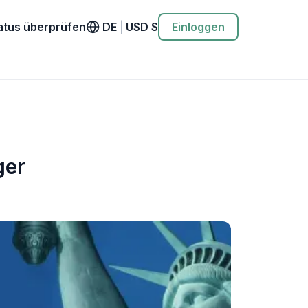
atus überprüfen
DE
|
USD
$
Einloggen
ger