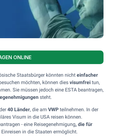
AGEN ONLINE
ösische Staatsbürger könnten nicht
einfacher
A besuchen möchten, können dies
visumfrei
tun,
hmen. Sie müssen jedoch eine ESTA beantragen,
isegenehmigungen
steht.
 der
40 Länder
, die am
VWP
teilnehmen. In der
uläres Visum in die USA reisen können.
antragen - eine Reisegenehmigung
, die für
Einreisen in die Staaten ermöglicht.