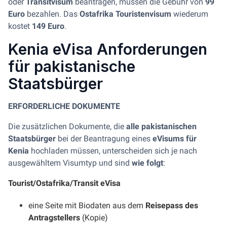
oder
Transitvisum
beantragen, müssen die Gebühr von
99
Euro
bezahlen. Das
Ostafrika Touristenvisum
wiederum
kostet
149 Euro
.
Kenia eVisa Anforderungen
für pakistanische
Staatsbürger
ERFORDERLICHE DOKUMENTE
Die zusätzlichen Dokumente, die
alle pakistanischen
Staatsbürger
bei der Beantragung eines
eVisums für
Kenia
hochladen müssen, unterscheiden sich je nach
ausgewähltem Visumtyp und sind
wie folgt
:
Tourist/Ostafrika/Transit eVisa
eine Seite mit Biodaten aus dem
Reisepass des
Antragstellers
(Kopie)