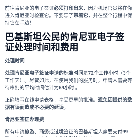
前往肯尼亚的电子签证
必须打印出来
，因为机场官员将在你
进入肯尼亚时检查它。不要忘了
带着它
，并在整个行程中保
持它在手边！
巴基斯坦公民的肯尼亚电子签
证处理时间和费用
处理时间
处理肯尼亚电子签证申请的标准时间
是
72个工作小时
（3个
工作天）。尽管如此，在使用我们的服务时，申请人需要等
待审批的平均时间估计为
69小时
。
正确填写在线申请表格，享受更早的批准。
避免因提供的数
据有误而造成不必要的延误
。
肯尼亚签证办理费
所有申请
旅游
、
商务
或
过境
签证的巴基斯坦人需要支付
99