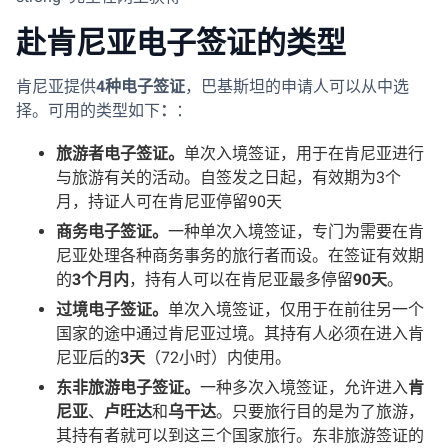
赴肯尼亚电子签证的类型
肯尼亚提供
4种电子签证
，巴基斯坦的申请人可以从中选
择。可用的类型如下
：
：
旅游者电子签证。
单次入境签证，用于在肯尼亚进行
与旅游有关的活动。自签发之日起，有效期为3个
月，持证人可在肯尼亚停留90天
商务电子签证。
一种单次入境签证，专门为需要在肯
尼亚处理各种商务事务的旅行者而设。在签证有效期
的
3个月内
，持有人可以在肯尼亚最多停留
90天
。
过境电子签证。
单次入境签证，仅用于在前往另一个
国家的途中通过肯尼亚过境。其持有人必须在进入肯
尼亚后的
3天
（72小时）内使用。
东非旅游电子签证。
一种多次入境签证，允许进入
肯
尼亚
、
卢旺达
和
乌干达
。只要旅行目的是为了旅游，
其持有者就可以到这三个国家旅行。东非旅游签证的