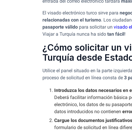
entrada del correo electrónico tardará
máxi
El visado electrónico turco sirve para
negoc
relacionadas con el turismo
. Los ciudada
pasaporte válido
para solicitar un
visado e
Viajar a Turquía nunca ha sido
tan fácil
!
¿Cómo solicitar un v
Turquía desde Estad
Utilice el panel situado en la parte izquierd
proceso de solicitud en línea consta de
3 p
Introduzca los datos necesarios en e
Deberá facilitar información básica pe
electrónico, los datos de su pasapor
datos introducidos no contienen
erro
Cargue los documentos justificativo
formulario de solicitud en línea difier