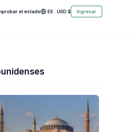
probar el estado
ES
|
USD
$
Ingresar
ounidenses