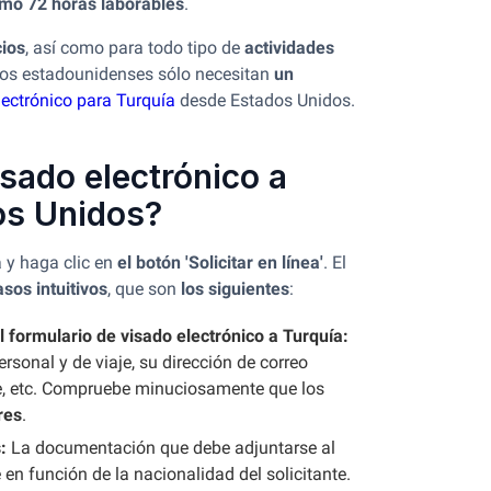
mo 72 horas laborables
.
ios
, así como para todo tipo de
actividades
nos estadounidenses sólo necesitan
un
lectrónico para Turquía
desde Estados Unidos.
isado electrónico a
os Unidos?
a y haga clic en
el botón 'Solicitar en línea'
. El
asos intuitivos
, que son
los siguientes
:
l formulario de visado electrónico a Turquía:
rsonal y de viaje, su dirección de correo
te, etc. Compruebe minuciosamente que los
res
.
s:
La documentación que debe adjuntarse al
e en función de la nacionalidad del solicitante.