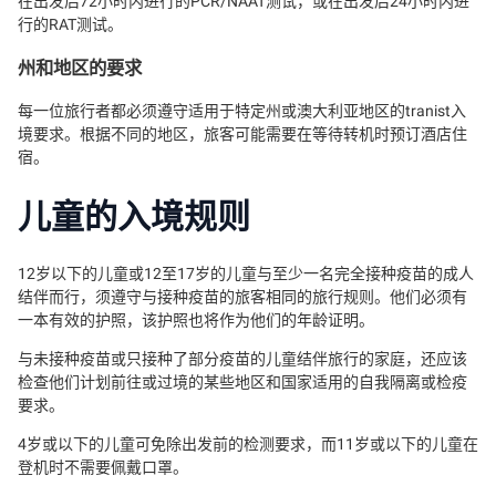
在出发后72小时内进行的PCR/NAAT测试，或在出发后24小时内进
行的RAT测试。
州和地区的要求
每一位旅行者都必须遵守适用于特定州或澳大利亚地区的tranist入
境要求。根据不同的地区，旅客可能需要在等待转机时预订酒店住
宿。
儿童的入境规则
12岁以下的儿童或12至17岁的儿童与至少一名完全接种疫苗的成人
结伴而行，须遵守与接种疫苗的旅客相同的旅行规则。他们必须有
一本有效的护照，该护照也将作为他们的年龄证明。
与未接种疫苗或只接种了部分疫苗的儿童结伴旅行的家庭，还应该
检查他们计划前往或过境的某些地区和国家适用的自我隔离或检疫
要求。
4岁或以下的儿童可免除出发前的检测要求，而11岁或以下的儿童在
登机时不需要佩戴口罩。