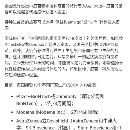
泰国允许已接种疫苗和未接种疫苗的旅行者入境。未接种疫苗的旅
客可以根据替代检疫计划进入泰国。
接种过疫苗的旅客可以选择 "测试和amp;go "或 "沙盒 "计划进入泰
国。
国际旅行者，包括回国的泰国国民和18岁以上的外国居民，如果按
照Test&Go或Sandbox计划进入泰国，必须完全接种COVID-19疫
苗。此外，该疫苗必须得到世界卫生组织和泰国公共卫生部的批
准。在计划的旅行日期之前，从接受最后一剂冠状病毒疫苗接种
起，至少要经过14天的时间，才能被认定为完全接种。那些选择替
代性检疫作为进入泰国的计划的人，如果接种了疫苗，将从抵达后
较短的检疫中受益。
目前，泰国接受10个不同厂家生产的COVID-19疫苗：
Pfizer–BioNTech或Comirnaty（辉瑞公司和
BioNTech），2剂/3周间隔；
Moderna (Moderna Inc.).– 2剂/4周间隔;
AstraZeneca或Covishield（AstraZeneca和牛津大
学、SK Bioscience（韩国）、Siam Bioscience和印