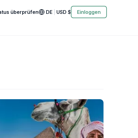
atus überprüfen
DE
|
USD
$
Einloggen