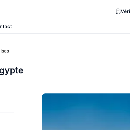
Véri
ntact
visas
Égypte