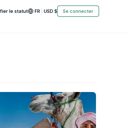
fier le statut
FR
|
USD
$
Se connecter