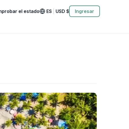
probar el estado
ES
|
USD
$
Ingresar