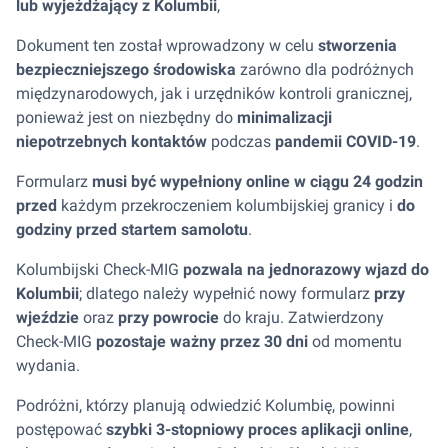
lub wyjeżdżający z Kolumbii
,
Dokument ten został wprowadzony w celu
stworzenia
bezpieczniejszego środowiska
zarówno dla podróżnych
międzynarodowych, jak i urzędników kontroli granicznej,
ponieważ jest on niezbędny do
minimalizacji
niepotrzebnych kontaktów
podczas
pandemii COVID-19
.
Formularz
musi być wypełniony online w ciągu 24 godzin
przed
każdym przekroczeniem kolumbijskiej granicy i
do
godziny przed startem samolotu
.
Kolumbijski Check-MIG
pozwala na jednorazowy wjazd do
Kolumbii
; dlatego należy wypełnić nowy formularz
przy
wjeździe
oraz
przy powrocie
do kraju. Zatwierdzony
Check-MIG
pozostaje ważny przez 30 dni
od momentu
wydania.
Podróżni, którzy planują odwiedzić Kolumbię, powinni
postępować
szybki 3-stopniowy proces aplikacji online
,