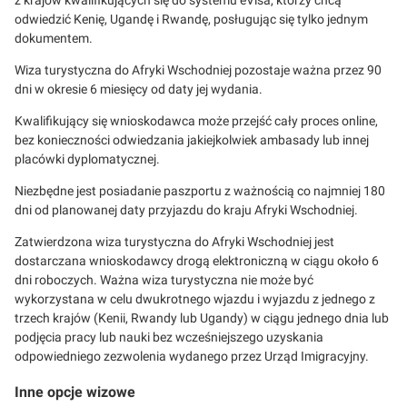
z krajów kwalifikujących się do systemu eVisa, którzy chcą
odwiedzić Kenię, Ugandę i Rwandę, posługując się tylko jednym
dokumentem.
Wiza turystyczna do Afryki Wschodniej pozostaje ważna przez 90
dni w okresie 6 miesięcy od daty jej wydania.
Kwalifikujący się wnioskodawca może przejść cały proces online,
bez konieczności odwiedzania jakiejkolwiek ambasady lub innej
placówki dyplomatycznej.
Niezbędne jest posiadanie paszportu z ważnością co najmniej 180
dni od planowanej daty przyjazdu do kraju Afryki Wschodniej.
Zatwierdzona wiza turystyczna do Afryki Wschodniej jest
dostarczana wnioskodawcy drogą elektroniczną w ciągu około 6
dni roboczych. Ważna wiza turystyczna nie może być
wykorzystana w celu dwukrotnego wjazdu i wyjazdu z jednego z
trzech krajów (Kenii, Rwandy lub Ugandy) w ciągu jednego dnia lub
podjęcia pracy lub nauki bez wcześniejszego uzyskania
odpowiedniego zezwolenia wydanego przez Urząd Imigracyjny.
Inne opcje wizowe