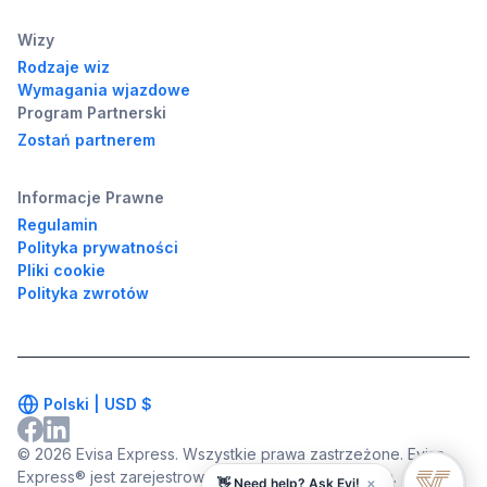
Wizy
Rodzaje wiz
Wymagania wjazdowe
Program Partnerski
Zostań partnerem
Informacje Prawne
Regulamin
Polityka prywatności
Pliki cookie
Polityka zwrotów
Polski |
USD
$
© 2026 Evisa Express. Wszystkie prawa zastrzeżone. Evisa
Express® jest zarejestrowanym znakiem towarowym.
×
👋 Need help? Ask Evi!