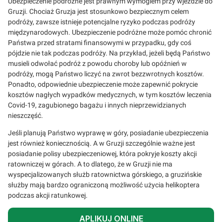
Ubezpieczenie podróżne jest prawnym wymogiem przy wjeździe do
Gruzji. Chociaż Gruzja jest stosunkowo bezpiecznym celem
podróży, zawsze istnieje potencjalne ryzyko podczas podróży
międzynarodowych. Ubezpieczenie podróżne może pomóc chronić
Państwa przed stratami finansowymi w przypadku, gdy coś
pójdzie nie tak podczas podróży. Na przykład, jeżeli będą Państwo
musieli odwołać podróż z powodu choroby lub opóźnień w
podróży, mogą Państwo liczyć na zwrot bezzwrotnych kosztów.
Ponadto, odpowiednie ubezpieczenie może zapewnić pokrycie
kosztów nagłych wypadków medycznych, w tym kosztów leczenia
Covid-19, zagubionego bagażu i innych nieprzewidzianych
nieszczęść.
Jeśli planują Państwo wyprawę w góry, posiadanie ubezpieczenia
jest również koniecznością. A w Gruzji szczególnie ważne jest
posiadanie polisy ubezpieczeniowej, która pokryje koszty akcji
ratowniczej w górach. A to dlatego, że w Gruzji nie ma
wyspecjalizowanych służb ratownictwa górskiego, a gruzińskie
służby mają bardzo ograniczoną możliwość użycia helikoptera
podczas akcji ratunkowej.
APLIKUJ ONLINE