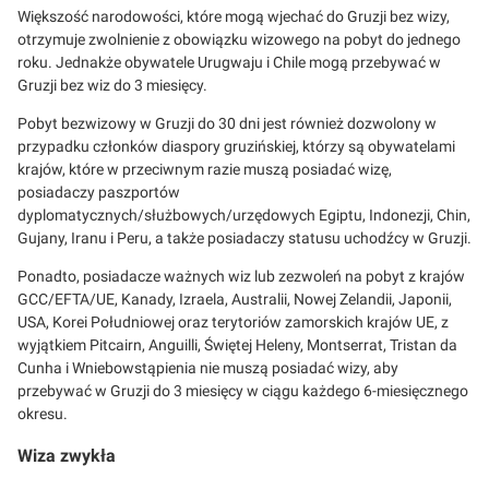
Większość narodowości, które mogą wjechać do Gruzji bez wizy,
otrzymuje zwolnienie z obowiązku wizowego na pobyt do jednego
roku. Jednakże obywatele Urugwaju i Chile mogą przebywać w
Gruzji bez wiz do 3 miesięcy.
Pobyt bezwizowy w Gruzji do 30 dni jest również dozwolony w
przypadku członków diaspory gruzińskiej, którzy są obywatelami
krajów, które w przeciwnym razie muszą posiadać wizę,
posiadaczy paszportów
dyplomatycznych/służbowych/urzędowych Egiptu, Indonezji, Chin,
Gujany, Iranu i Peru, a także posiadaczy statusu uchodźcy w Gruzji.
Ponadto, posiadacze ważnych wiz lub zezwoleń na pobyt z krajów
GCC/EFTA/UE, Kanady, Izraela, Australii, Nowej Zelandii, Japonii,
USA, Korei Południowej oraz terytoriów zamorskich krajów UE, z
wyjątkiem Pitcairn, Anguilli, Świętej Heleny, Montserrat, Tristan da
Cunha i Wniebowstąpienia nie muszą posiadać wizy, aby
przebywać w Gruzji do 3 miesięcy w ciągu każdego 6-miesięcznego
okresu.
Wiza zwykła