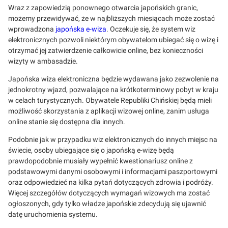
Wraz z zapowiedzią ponownego otwarcia japońskich granic,
możemy przewidywać, że w najbliższych miesiącach może zostać
wprowadzona
japońska e-wiza
. Oczekuje się, że system wiz
elektronicznych pozwoli niektórym obywatelom ubiegać się o wizę i
otrzymać jej zatwierdzenie całkowicie online, bez konieczności
wizyty w ambasadzie.
Japońska wiza elektroniczna będzie wydawana jako zezwolenie na
jednokrotny wjazd, pozwalające na krótkoterminowy pobyt w kraju
w celach turystycznych. Obywatele Republiki Chińskiej będą mieli
możliwość skorzystania z aplikacji wizowej online, zanim usługa
online stanie się dostępna dla innych.
Podobnie jak w przypadku wiz elektronicznych do innych miejsc na
świecie, osoby ubiegające się o japońską e-wizę będą
prawdopodobnie musiały wypełnić kwestionariusz online z
podstawowymi danymi osobowymi i informacjami paszportowymi
oraz odpowiedzieć na kilka pytań dotyczących zdrowia i podróży.
Więcej szczegółów dotyczących wymagań wizowych ma zostać
ogłoszonych, gdy tylko władze japońskie zdecydują się ujawnić
datę uruchomienia systemu.