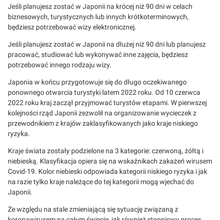
Jeśli planujesz zostać w Japonii na krócej niż 90 dni w celach
biznesowych, turystycznych lub innych krótkoterminowych,
będziesz potrzebować wizy elektronicznej.
Jeśli planujesz zostać w Japonii na dłużej niż 90 dni lub planujesz
pracować, studiować lub wykonywać inne zajęcia, będziesz
potrzebować innego rodzaju wizy.
Japonia w końcu przygotowuje się do długo oczekiwanego
ponownego otwarcia turystyki latem 2022 roku. Od 10 czerwca
2022 roku kraj zaczął przyjmować turystów etapami. W pierwszej
kolejności rząd Japonii zezwolił na organizowanie wycieczek z
przewodnikiem z krajów zaklasyfikowanych jako kraje niskiego
ryzyka.
Kraje świata zostały podzielone na 3 kategorie: czerwoną, żółtą i
niebieską. Klasyfikacja opiera się na wskaźnikach zakażeń wirusem
Covid-19. Kolor niebieski odpowiada kategorii niskiego ryzyka i jak
na razie tylko kraje należące do tej kategorii mogą wjechać do
Japonii.
Ze względu na stale zmieniającą się sytuację związaną z
koronawirusem na całym świecie, jak również stopniowy proces