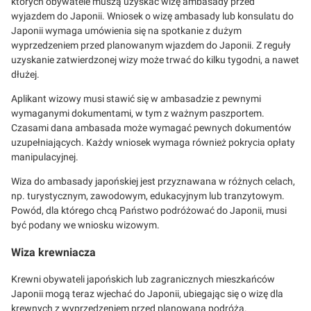
których obywatele muszą uzyskać wizę ambasady przed
wyjazdem do Japonii. Wniosek o wizę ambasady lub konsulatu do
Japonii wymaga umówienia się na spotkanie z dużym
wyprzedzeniem przed planowanym wjazdem do Japonii. Z reguły
uzyskanie zatwierdzonej wizy może trwać do kilku tygodni, a nawet
dłużej.
Aplikant wizowy musi stawić się w ambasadzie z pewnymi
wymaganymi dokumentami, w tym z ważnym paszportem.
Czasami dana ambasada może wymagać pewnych dokumentów
uzupełniających. Każdy wniosek wymaga również pokrycia opłaty
manipulacyjnej.
Wiza do ambasady japońskiej jest przyznawana w różnych celach,
np. turystycznym, zawodowym, edukacyjnym lub tranzytowym.
Powód, dla którego chcą Państwo podróżować do Japonii, musi
być podany we wniosku wizowym.
Wiza krewniacza
Krewni obywateli japońskich lub zagranicznych mieszkańców
Japonii mogą teraz wjechać do Japonii, ubiegając się o wizę dla
krewnych z wyprzedzeniem przed planowaną podróżą.