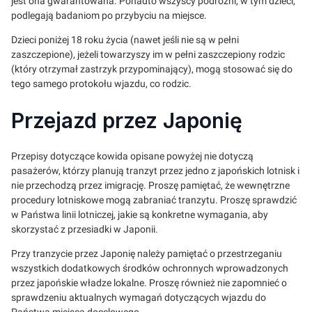
jest ona gwarantowana. Ponadto wszyscy podróżni, w tym dzieci,
podlegają badaniom po przybyciu na miejsce.
Dzieci poniżej 18 roku życia (nawet jeśli nie są w pełni
zaszczepione), jeżeli towarzyszy im w pełni zaszczepiony rodzic
(który otrzymał zastrzyk przypominający), mogą stosować się do
tego samego protokołu wjazdu, co rodzic.
Przejazd przez Japonię
Przepisy dotyczące kowida opisane powyżej nie dotyczą
pasażerów, którzy planują tranzyt przez jedno z japońskich lotnisk i
nie przechodzą przez imigrację. Proszę pamiętać, że wewnętrzne
procedury lotniskowe mogą zabraniać tranzytu. Proszę sprawdzić
w Państwa linii lotniczej, jakie są konkretne wymagania, aby
skorzystać z przesiadki w Japonii.
Przy tranzycie przez Japonię należy pamiętać o przestrzeganiu
wszystkich dodatkowych środków ochronnych wprowadzonych
przez japońskie władze lokalne. Proszę również nie zapomnieć o
sprawdzeniu aktualnych wymagań dotyczących wjazdu do