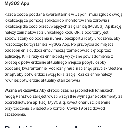
MySOS App
Każda osoba poddana kwarantannie w Japonii musi zgłosić swoją
lokalizację za pomocą aplikacji do monitorowania zdrowia i
lokalizacji dla osób przebywających za granicą (MySOS). Aplikację
należy zainstalować z unikalnego kodu QR, a podróżny jest
zobowiązany do podania numeru paszportu i daty urodzenia, aby
rozpocząć korzystanie z MySOS App. Po przybyciu do miejsca
odosobnienia cudzoziemcy muszą 'zameldować się' poprzez
aplikację. Kilka razy dziennie będą wysyłane powiadomienia z
prośbą o potwierdzenie aktualnego miejsca pobytu osoby
poddanej kwarantannie. Podróżny musi nacisnąć przycisk 'Jestem
tutaj!", aby potwierdzić swoją lokalizację. Raz dziennie należy
również potwierdzić aktualny stan zdrowia.
Ważna wskazówka:
Aby skrócić czas na japońskich lotniskach,
mogą Państwo zarejestrować wszystkie wymagane dokumenty za
pośrednictwem aplikacji MySOS, tj. kwestionariusz, pisemne
przyrzeczenie, świadectwo kontroli Covid-19 oraz dowód
szczepienia.