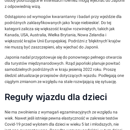
osoby podróżujące w interesach również mogą wjechać do Japonii
z odpowiednią wizą.
Odstąpiono od wymogów kwarantanny i badań przy wjeździe dla
podróżnych zaklasyfikowanych jako 'kraje niebieskie'. Do tej
kategorii zalicza się większość krajów rozwiniętych, takich jak
Kanada, USA, Australia, Wielka Brytania, Nowa Zelandia i
większość krajów Unii Europejskiej. Podróżni z 'błękitnych' krajów
nie muszą być zaszczepieni, aby wjechać do Japonii.
Japonia nadal przygotowuje się do ponownego pełnego otwarcia
dla turystów międzynarodowych. Rząd japoński planuje powitać
samodzielnych podróżnych w kraju jesienią 2022 roku. Proszę
śledzić aktualizacje przepisów dotyczących wjazdu. Podlegają one
ciągłym zmianom ze względu na stale rozwijającą się sytuację.
Reguły wjazdu dla dzieci
Nie ma zwolnienia z wymagań egzaminacyjnych ze względu na
wiek. Nawet jeśli istnieje pewna elastyczność w zakresie testów
Covid-19 przed wylotem dla dzieci w wieku 5 lat i młodszych, nie