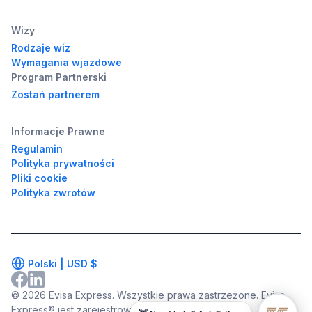
Wizy
Rodzaje wiz
Wymagania wjazdowe
Program Partnerski
Zostań partnerem
Informacje Prawne
Regulamin
Polityka prywatności
Pliki cookie
Polityka zwrotów
Polski |
USD
$
© 2026 Evisa Express. Wszystkie prawa zastrzeżone. Evisa
Express® jest zarejestrowanym znakiem towarowym.