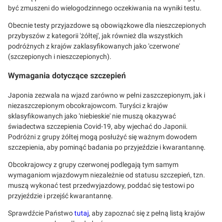
być zmuszeni do wielogodzinnego oczekiwania na wyniki testu.
Obecnie testy przyjazdowe są obowiązkowe dla nieszczepionych
przybyszów z kategorii 'żółtej', jak również dla wszystkich
podróżnych z krajów zaklasyfikowanych jako 'czerwone'
(szczepionych i nieszczepionych).
Wymagania dotyczące szczepień
Japonia zezwala na wjazd zarówno w pełni zaszczepionym, jak i
niezaszczepionym obcokrajowcom. Turyści z krajów
sklasyfikowanych jako 'niebieskie' nie muszą okazywać
świadectwa szczepienia Covid-19, aby wjechać do Japonii.
Podróżni z grupy żółtej mogą posłużyć się ważnym dowodem
szczepienia, aby pominąć badania po przyjeździe i kwarantannę.
Obcokrajowcy z grupy czerwonej podlegają tym samym
wymaganiom wjazdowym niezależnie od statusu szczepień, tzn.
muszą wykonać test przedwyjazdowy, poddać się testowi po
przyjeździe i przejść kwarantannę.
Sprawdźcie Państwo
tutaj
, aby zapoznać się z pełną listą krajów