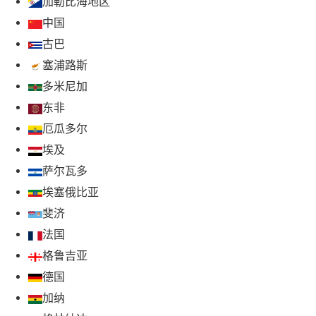
加勒比海地区
中国
古巴
塞浦路斯
多米尼加
东非
厄瓜多尔
埃及
萨尔瓦多
埃塞俄比亚
斐济
法国
格鲁吉亚
德国
加纳