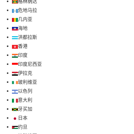
格林纳达
危地马拉
几内亚
海地
洪都拉斯
香港
印度
印度尼西亚
伊拉克
玻利维亚
以色列
意大利
牙买加
日本
约旦