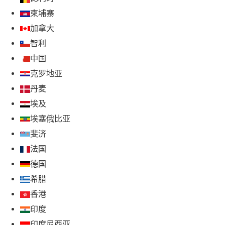
柬埔寨
加拿大
智利
中国
克罗地亚
丹麦
埃及
埃塞俄比亚
斐济
法国
德国
希腊
香港
印度
印度尼西亚