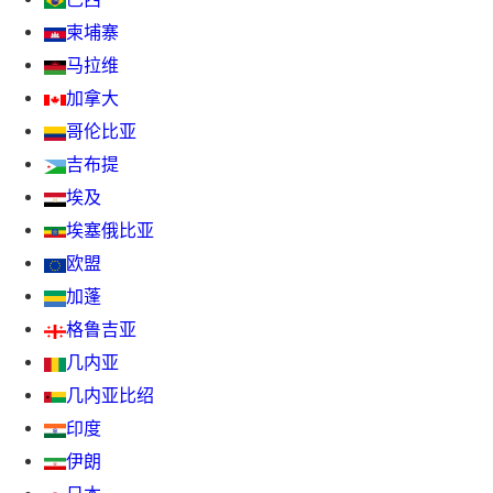
柬埔寨
马拉维
加拿大
哥伦比亚
吉布提
埃及
埃塞俄比亚
欧盟
加蓬
格鲁吉亚
几内亚
几内亚比绍
印度
伊朗